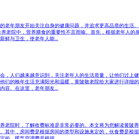
的老年朋友开始关注自身的健康问题，并追求更高品质的生活。
合养老院中，营养膳食的重要性不言而喻。首先，根据老年人的
鲜与卫生，使老年人能...
会，人们越来越意识到，关注老年人的生活质量，让他们过上健
他们的晚年生活充满阳光和温暖，黄陂敬老院给大家进行详细的
容。在这里，老年朋友...
养老院时，了解收费标准是非常必要的。本文将为您解读黄陂养
。其中，房间费是根据房间的类型和设施来定的，伙食费是根据
的，暖气空调费是根据...