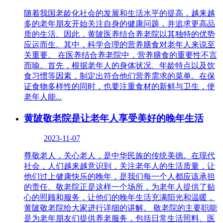
随着我国老龄化社会的发展和生活水平的提高，越来越
多的老年朋友开始关注自身的健康问题，并追求更高品
质的生活。因此，黄陂医养结合养老院以其独特的优势
应运而生。其中，科学合理的营养膳食对老年人来说至
关重要。 在医养结合养老院中，营养膳食的重要性不言
而喻。首先，根据老年人的身体状况、年龄特点以及饮
食习惯等因素，制定出符合他们营养需求的菜单。在保
证食物多样性的同时，也要注重食材的新鲜与卫生，使
老年人能...
黄陂敬老院是让老年人享受美好的晚年生活
2023-11-07
尊敬老人，关心老人，是中华民族的传统美德。在现代
社会，人们越来越意识到，关注老年人的生活质量，让
他们过上健康快乐的晚年，是我们每一个人都应该承担
的责任。敬老院正是这样一个场所，为老年人提供了贴
心的照顾和服务，让他们的晚年生活充满阳光和温暖，
黄陂敬老院给大家进行详细的讲解。 敬老院的主要职能
是为老年朋友们提供养老服务，包括日常生活照料、医