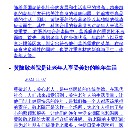
随着我国老龄化社会的发展和生活水平的提高，越来越
多的老年朋友开始关注自身的健康问题，并追求更高品
质的生活。因此，黄陂医养结合养老院以其独特的优势
应运而生。其中，科学合理的营养膳食对老年人来说至
关重要。 在医养结合养老院中，营养膳食的重要性不言
而喻。首先，根据老年人的身体状况、年龄特点以及饮
食习惯等因素，制定出符合他们营养需求的菜单。在保
证食物多样性的同时，也要注重食材的新鲜与卫生，使
老年人能...
黄陂敬老院是让老年人享受美好的晚年生活
2023-11-07
尊敬老人，关心老人，是中华民族的传统美德。在现代
社会，人们越来越意识到，关注老年人的生活质量，让
他们过上健康快乐的晚年，是我们每一个人都应该承担
的责任。敬老院正是这样一个场所，为老年人提供了贴
心的照顾和服务，让他们的晚年生活充满阳光和温暖，
黄陂敬老院给大家进行详细的讲解。 敬老院的主要职能
是为老年朋友们提供养老服务，包括日常生活照料、医