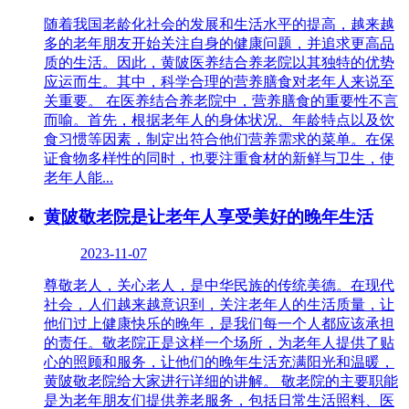
随着我国老龄化社会的发展和生活水平的提高，越来越
多的老年朋友开始关注自身的健康问题，并追求更高品
质的生活。因此，黄陂医养结合养老院以其独特的优势
应运而生。其中，科学合理的营养膳食对老年人来说至
关重要。 在医养结合养老院中，营养膳食的重要性不言
而喻。首先，根据老年人的身体状况、年龄特点以及饮
食习惯等因素，制定出符合他们营养需求的菜单。在保
证食物多样性的同时，也要注重食材的新鲜与卫生，使
老年人能...
黄陂敬老院是让老年人享受美好的晚年生活
2023-11-07
尊敬老人，关心老人，是中华民族的传统美德。在现代
社会，人们越来越意识到，关注老年人的生活质量，让
他们过上健康快乐的晚年，是我们每一个人都应该承担
的责任。敬老院正是这样一个场所，为老年人提供了贴
心的照顾和服务，让他们的晚年生活充满阳光和温暖，
黄陂敬老院给大家进行详细的讲解。 敬老院的主要职能
是为老年朋友们提供养老服务，包括日常生活照料、医