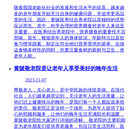
随着我国老龄化社会的发展和生活水平的提高，越来越
多的老年朋友开始关注自身的健康问题，并追求更高品
质的生活。因此，黄陂医养结合养老院以其独特的优势
应运而生。其中，科学合理的营养膳食对老年人来说至
关重要。 在医养结合养老院中，营养膳食的重要性不言
而喻。首先，根据老年人的身体状况、年龄特点以及饮
食习惯等因素，制定出符合他们营养需求的菜单。在保
证食物多样性的同时，也要注重食材的新鲜与卫生，使
老年人能...
黄陂敬老院是让老年人享受美好的晚年生活
2023-11-07
尊敬老人，关心老人，是中华民族的传统美德。在现代
社会，人们越来越意识到，关注老年人的生活质量，让
他们过上健康快乐的晚年，是我们每一个人都应该承担
的责任。敬老院正是这样一个场所，为老年人提供了贴
心的照顾和服务，让他们的晚年生活充满阳光和温暖，
黄陂敬老院给大家进行详细的讲解。 敬老院的主要职能
是为老年朋友们提供养老服务，包括日常生活照料、医